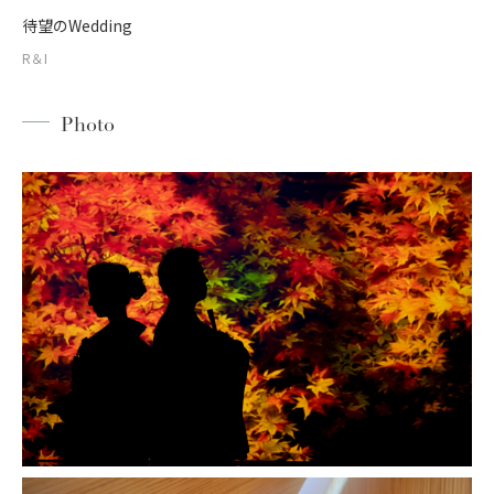
待望のWedding
R＆I
Photo