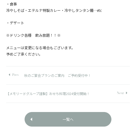
・食事
冷やしそば・エテルナ特製カレー・冷やしタンタン麺…etc
・デザート
※ドリンク各種 飲み放題！！※
メニューは変更になる場合もございます。
予めご了承ください。
秋のご宴会プランのご案内 ご予約受付中！
【メモリードグループ謹製】おせち料理2024受付開始！
一覧へ